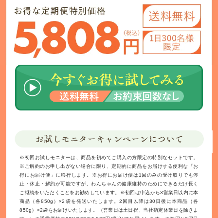
※初回お試しモニターは、商品を初めてご購入の方限定の特別なセットです。
※ご解約のお申し出がない場合に限り、定期的に商品をお届けする便利な「お
得にお届け便」に移行します。※お得にお届け便は1回のみの受け取りでも停
止・休止・解約が可能ですが、わんちゃんの健康維持のためにできるだけ長く
ご継続をいただくことをお勧めしています。※初回は申込から3営業日以内に本
商品（各850g）×2袋を発送いたします。2回目以降は30日後に本商品（各
850g）×2袋をお届けいたします。（営業日は土日祝、当社指定休業日を除きま