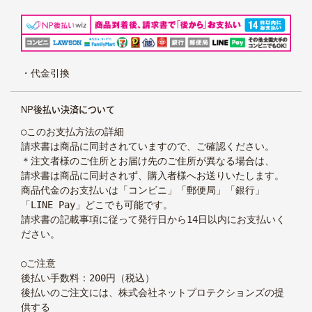
殺処分ゼロをめざして
ニュース
スタートアップ支援
・代金引換
上場承認に伴い、当社サイトでの対応は、2026年3月
NP後払い決済について
22日をもちまして終了いたしました。
○このお支払方法の詳細
報酬引換券に関する詳細なお問い合わせは
カブアンド
請求書は商品に同封されていますので、ご確認ください。
までお問い合わせください。
＊注文者様のご住所とお届け先のご住所が異なる場合は、
※報酬引換券は当社が発行しているものではなく、カブ
請求書は商品に同封されず、購入者様へお送りいたします。
アンド（旧MZDAO）のプログラムに基づく特典です。
商品代金のお支払いは「コンビニ」「郵便局」「銀行」
「LINE Pay」どこでも可能です。
請求書の記載事項に従って発行日から14日以内にお支払いく
ださい。
○ご注意
後払い手数料：200円（税込）
後払いのご注文には、株式会社ネットプロテクションズの提
供する