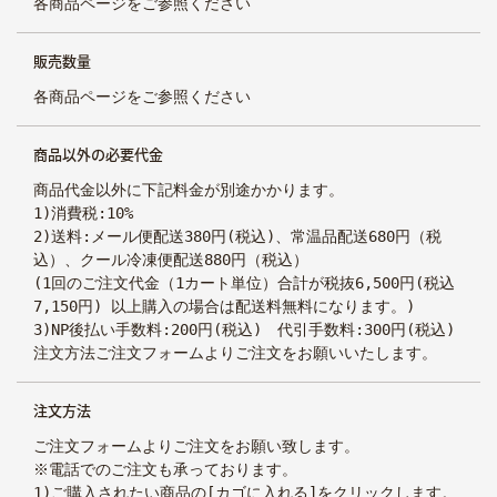
各商品ページをご参照ください
素材へのこだわり
販売数量
各商品ページをご参照ください
商品以外の必要代金
商品代金以外に下記料金が別途かかります。
1)消費税:10%
2)送料:メール便配送380円(税込)、常温品配送680円（税
込）、クール冷凍便配送880円（税込）
(1回のご注文代金（1カート単位）合計が税抜6,500円(税込
7,150円) 以上購入の場合は配送料無料になります。)
3)NP後払い手数料:200円(税込) 代引手数料:300円(税込)
注文方法ご注文フォームよりご注文をお願いいたします。
注文方法
ご注文フォームよりご注文をお願い致します。
※電話でのご注文も承っております。
1)ご購入されたい商品の[カゴに入れる]をクリックします。