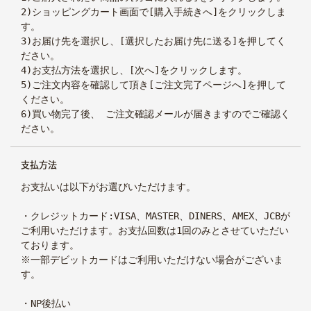
2)ショッピングカート画面で[購入手続きへ]をクリックしま
す。
3)お届け先を選択し、[選択したお届け先に送る]を押してく
ださい。
4)お支払方法を選択し、[次へ]をクリックします。
5)ご注文内容を確認して頂き[ご注文完了ページへ]を押して
ください。
6)買い物完了後、 ご注文確認メールが届きますのでご確認く
ださい。
私たちについて
支払方法
会社概要
お支払いは以下がお選びいただけます。
採用情報
・クレジットカード:VISA、MASTER、DINERS、AMEX、JCBが
ご利用いただけます。お支払回数は1回のみとさせていただい
IR情報
ております。
※一部デビットカードはご利用いただけない場合がございま
す。
往診クリニック