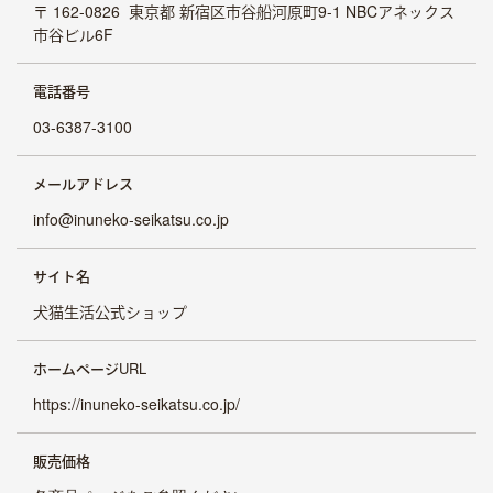
〒 162-0826
東京都 新宿区市谷船河原町9-1 NBCアネックス
市谷ビル6F
電話番号
03-6387-3100
メールアドレス
info@inuneko-seikatsu.co.jp
サイト名
犬猫生活公式ショップ
商品
ホームページURL
商品一覧
https://inuneko-seikatsu.co.jp/
国産へのこだわり
安心安全へのこだわり
販売価格