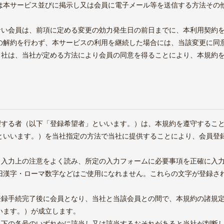
は本サービス並びに掲示し又は会員に電子メール等を送信する方法その
しない会員は、前項に定める変更の効力発生日の前日までに、本利用契約
の解約を行わず、本サービスの利用を継続した場合には、当該変更に同
、当社は、当社が定める方法により会員の同意を得ることにより、本規約
私たちについて
会社概要
採用情報
IR情報
希望する者（以下「登録希望者」といいます。）は、本規約を遵守するこ
といいます。）を当社指定の方法で当社に提供することにより、会員登
ニュース
は、入力上の注意をよく読み、所定の入力フォームに必要事項を正確に入
旧漢字・ローマ数字などはご使用になれません。これらの文字が登録さ
スタートアップ支援
上場承認に伴い、当社サイトでの対応は、2026年3月22日をも
の登録手続完了後に会員となり、当社と当該会員との間で、本規約の諸規
ちまして終了いたしました。
います。）が成立します。
報酬引換券に関する詳細なお問い合わせは
カブアンド
までお問
が以下の各号のいずれかに該当し又は該当するおそれがあると当社が判断
い合わせください。