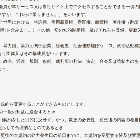
は、会員が本サービス又は当社サイト上でアクセスすることができる一切
ますが、これらに限りません。）をいいます。
は、全世界における、特許権、実用新案権、意匠権、商標権、著作権（翻
権利を含みます。）その他一切の知的財産権、及びそれらを登録、更新
とは、暴力団、暴力団関係企業、総会屋、社会運動標ぼうゴロ、政治活動
行う団体又はその構成員をいいます。
法律、政令、通達、規則、条例、裁判所の判決、決定、命令又は強制力の
ます。
本規約を変更することができるものとします。
員の一般の利益に適合するとき
本利用契約をした目的に反せず、かつ、変更の必要性、変更後の内容の相
照らして合理的なものであるとき
、変更後の本規約の効力発生日の前日までに、本規約を変更する旨及び変