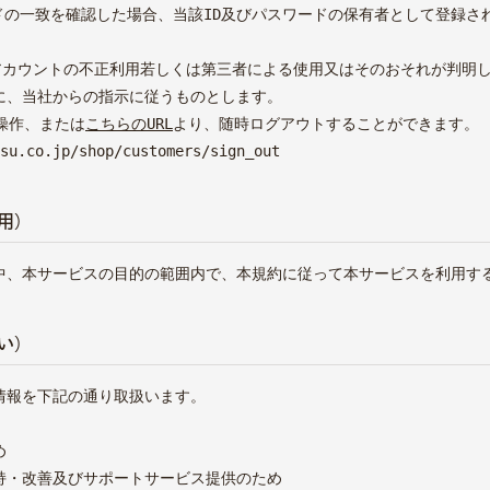
ードの一致を確認した場合、当該ID及びパスワードの保有者として登録
のアカウントの不正利用若しくは第三者による使用又はそのおそれが判明
に、当社からの指示に従うものとします。
操作、または
こちらのURL
より、随時ログアウトすることができます。
su.co.jp/shop/customers/sign_out
用）
中、本サービスの目的の範囲内で、本規約に従って本サービスを利用す
い）
情報を下記の通り取扱います。
め
持・改善及びサポートサービス提供のため