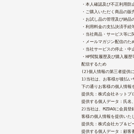
・本人確認及び不正利用防
・ご購入いただく商品の販
・お試し品の管理及び納品
・利用料金の支払決済手続
・当社商品・サービス等に
・メールマガジン配信のた
・当社サービスの停止・中
・HP閲覧履歴及び購入履
配信するため
マイページ
カート
お問い合
(2)個人情報の第三者提供
1)当社は、お客様が後払
OFFICIAL SNS
LINE
X
no
下の通りお客様の個人情報
Instagram〈clini
提供先：株式会社ネットプ
提供する個人データ：氏名
2)当社は、MZDAOに会
客様の個人情報を提供いた
提供先：株式会社カブ＆ピ
提供する個人データ：顧客