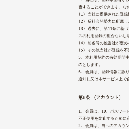
否することができます。な
(1) 当社に提供された登
(2) 反社会的勢力に所
(3) 過去に、第11条に
スの利用登録の拒否ないし
(4) 前各号の他当社が定
(5) その他当社が登録を
5. 本利用契約の有効期
のとします。
商品
6. 会員は、登録情報に
商品一覧
通知し又は本サービス上で
国産へのこだわり
第5条 （アカウント）
安心安全へのこだわり
素材へのこだわり
1. 会員は、ID、パスワ
不正使用を防止するために
往診クリニック
2. 会員は、自己のアカ