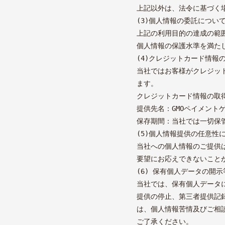
上記以外は、法令に基づく
(3)個人情報の委託につい
上記の利用目的の達成の範
個人情報の保護水準を満た
(4)クレジットカード情報
当社ではお客様がクレジッ
ます。
クレジットカード情報の取
提供先名：GMOペイメント
保存期間：当社では一切保
(5)個人情報提供の任意性
当社への個人情報のご提供
要望にお応えできないこと
(6) 保有個人データの開
当社では、保有個人データ
提供の停止、第三者提供記
は、個人情報苦情及びご相
ご了承ください。