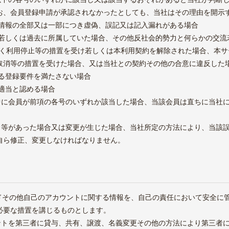
※報酬引換券は当社が発行しているものではなく、カブアンド
お、会員登録申請が承認されなかったとしても、当社はその理由を開示
（旧MZDAO）のプログラムに基づく特典です。
録情報の全部又は一部につき虚偽、誤記又は記入漏れがある場合
属し若しくは過去に所属していた場合、その他反社会的勢力と何らかの交
基づく利用停止等の措置を受け若しくは本利用契約を解除された場合、本
取消等の措置を受けた場合、又は当社との契約その他の合意に違反した
める登録要件を満たさない場合
不適当と認める場合
間中に会員が前項の各号のいずれか該当した場合、当該会員は直ちに当社
誤り等があった場合又は変更が生じた場合、当社所定の方法により、当該
自ら修正、変更しなければなりません。
ードその他自己のアカウントに関する情報を、自己の責任において安全に
必要な措置を講じるものとします。
ウントを第三者に貸与、共有、譲渡、名義変更その他の方法により第三者