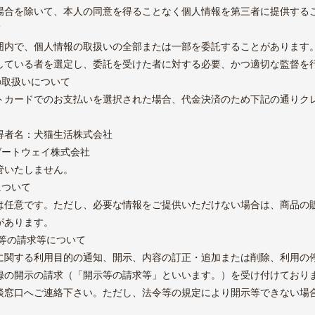
場合を除いて、本人の同意を得ることなく個人情報を第三者に提供する
て
囲内で、個人情報の取扱いの全部または一部を委託することがあります
している者を選定し、委託を受けた者に対する必要、かつ適切な監督を
の取扱いについて
トカードでのお支払いを選択された場合、代金決済のため下記の通りク
得者名：犬猫生活株式会社
ゲートウェイ株式会社
管いたしません。
について
は任意です。ただし、必要な情報をご提供いただけない場合は、商品の
があります。
示等の請求等について
に関する利用目的の通知、開示、内容の訂正・追加または削除、利用の
録の開示の請求（「開示等の請求等」といいます。）を受け付けており
談窓口へご連絡下さい。ただし、法令等の規定により開示等できない場