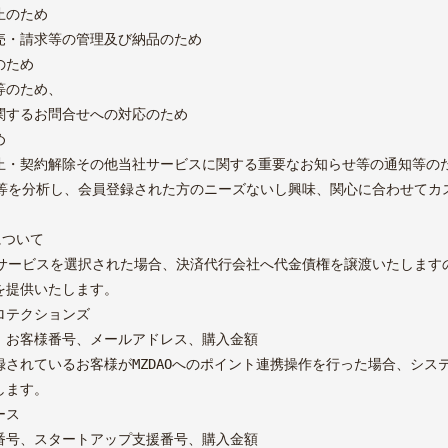
止のため
売・請求等の管理及び納品のため
のため
等のため、
関するお問合せへの対応のため
め
止・契約解除その他当社サービスに関する重要なお知らせ等の通知等の
歴等を分析し、会員登録された方のニーズないし興味、関心に合わせてカ
わせ
について
いサービスを選択された場合、決済代行会社へ代金債権を譲渡いたします
te
Instagram〈dog〉
Instagram〈cat〉
を提供いたします。
c〉
ロテクションズ
、お客様番号、メールアドレス、購入金額
員登録されているお客様がMZDAOへのポイント連携操作を行った場合、シ
します。
ース
番号、スタートアップ支援番号、購入金額