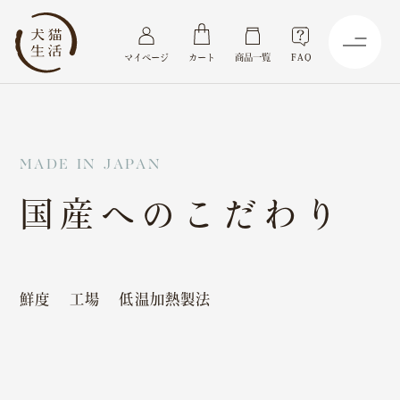
マイページ
カート
商品一覧
FAQ
M
A
D
E
I
N
J
A
P
A
N
国
産
へ
の
こ
だ
わ
り
鮮度
工場
低温加熱製法