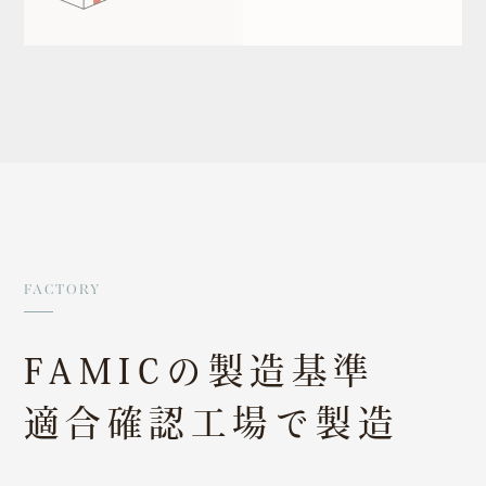
上場承認に伴い、当社サイトでの対応は、2026年3月
22日をもちまして終了いたしました。
報酬引換券に関する詳細なお問い合わせは
カブアンド
までお問い合わせください。
※報酬引換券は当社が発行しているものではなく、カブ
アンド（旧MZDAO）のプログラムに基づく特典です。
FACTORY
FAMICの製造基準
適合確認工場で製造