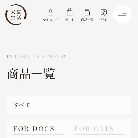
マイページ
カート
商品一覧
FAQ
P
R
O
D
U
C
T
S
L
I
N
E
U
P
商
品
一
覧
すべて
FOR DOGS
FOR CATS