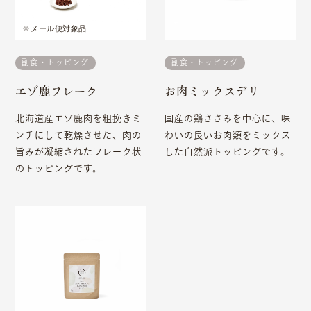
往診クリニック
※メール便対象品
殺処分ゼロをめざして
副食・トッピング
副食・トッピング
ニュース
エゾ鹿フレーク
お肉ミックスデリ
スタートアップ支援
北海道産エゾ鹿肉を粗挽きミ
国産の鶏ささみを中心に、味
ンチにして乾燥させた、肉の
わいの良いお肉類をミックス
上場承認に伴い、当社サイトでの対応は、2026年3月
旨みが凝縮されたフレーク状
した自然派トッピングです。
22日をもちまして終了いたしました。
のトッピングです。
報酬引換券に関する詳細なお問い合わせは
カブアンド
までお問い合わせください。
※報酬引換券は当社が発行しているものではなく、カブ
アンド（旧MZDAO）のプログラムに基づく特典です。