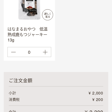
OFFICIAL SNS
LINE
X
note
Instagram〈dog〉
Instagram〈cat〉
はなまるおやつ 低温
熟成鹿もつジャーキー
Instagram〈clinic〉
13g
0
ご注文金額
¥
2,000
小計
¥
200
消費税
¥
2,200
合計