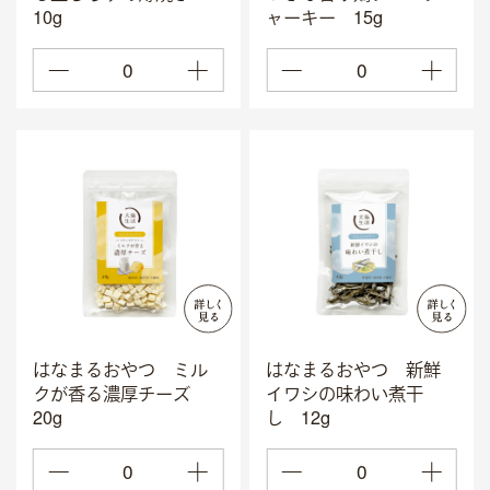
10g
ャーキー 15g
採用情報
0
0
IR情報
往診クリニック
殺処分ゼロをめざして
ニュース
スタートアップ支援
上場承認に伴い、当社サイトでの対応は、2026年3月
はなまるおやつ ミル
はなまるおやつ 新鮮
22日をもちまして終了いたしました。
クが香る濃厚チーズ
イワシの味わい煮干
報酬引換券に関する詳細なお問い合わせは
カブアンド
20g
し 12g
までお問い合わせください。
※報酬引換券は当社が発行しているものではなく、カブ
0
0
アンド（旧MZDAO）のプログラムに基づく特典です。