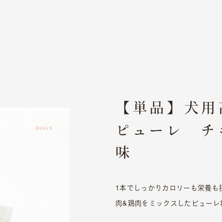
【単品】犬用
ピューレ チ
私たちについて
DOGS
味
会社概要
採用情報
IR情報
1本でしっかりカロリーも栄養も
肉&鶏肉をミックスしたピューレ
ニュース