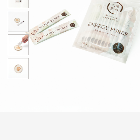
往診クリニック
殺処分ゼロをめざして
マイページ
カート
お問い合
OFFICIAL SNS
LINE
X
no
Instagram〈clini