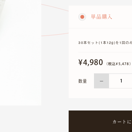
スタートアップ支援
単品購入
上場承認に伴い、当社サイトでの対応は、2026年3月22日をも
ちまして終了いたしました。
報酬引換券に関する詳細なお問い合わせは
カブアンド
までお問
い合わせください。
30本セット(1本12g)を1回
※報酬引換券は当社が発行しているものではなく、カブアンド
（旧MZDAO）のプログラムに基づく特典です。
¥4,980
（税込¥5,478
わせ
te
Instagram〈dog〉
Instagram〈cat〉
数量
c〉
カートに