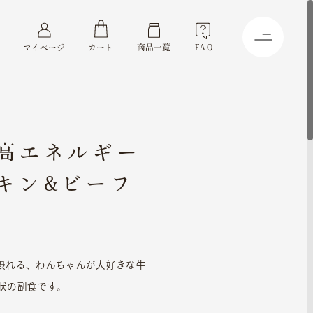
マイページ
カート
商品一覧
FAQ
高エネルギー
キン&ビーフ
摂れる、わんちゃんが大好きな牛
状の副食です。